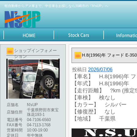
軽自動車からアメ車まで、中古車をお探しなら川崎市の『N'sUP』へ
ショップインフォメー
H.8(1996)年 フォード E-35
ション
投稿日
2026/07/06
【車名】 H.8(1996)年 フ
【年式】 H.8(1996)年
【走行距離】 ?km (推定50
【車検】 検なし
【カラー】 シルバー
店舗名
N'sUP
千葉県野田市東宝
【修復歴】 なし
店舗住所
珠花193-1
【地域】 千葉県
電話番号
04-7106-6560
FAX番号
04-7113-1768
営業時間
10:00-19:00
定休日
年中無休