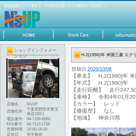
軽自動車からアメ車まで、中古車をお探しなら川崎市の『N'sUP』へ
ショップインフォメー
H.2(1990)年 米国三菱 エ
ション
投稿日
2020/10/06
【車名】 H.2(1990)年
【年式】 H.2(1990)年
【走行距離】 走行247,50
【車検】 令和4年01月2
【カラー】 レッド
店舗名
N'sUP
千葉県野田市東宝
【修復歴】 なし
店舗住所
珠花193-1
【地域】 神奈川県
電話番号
04-7106-6560
FAX番号
04-7113-1768
営業時間
10:00-19:00
定休日
年中無休