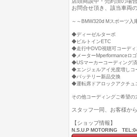
店頭商談中・売約済の場
お問合せ頂き、該当車両
～～BMW320d Mスポーツ
◆ディーゼルターボ
◆ビルトインETC
◆走行中DVD視聴可コーディ
◆メーターMperformanc
◆USマーカーコーディング
◆エンジェルアイ光度増しコ
◆バッテリー新品交換
◆運転席ドアロックアクチュ
その他コーディングご希望の
スタッフ一同、お客様か
【ショップ情報】
N.S.U.P MOTORING TE