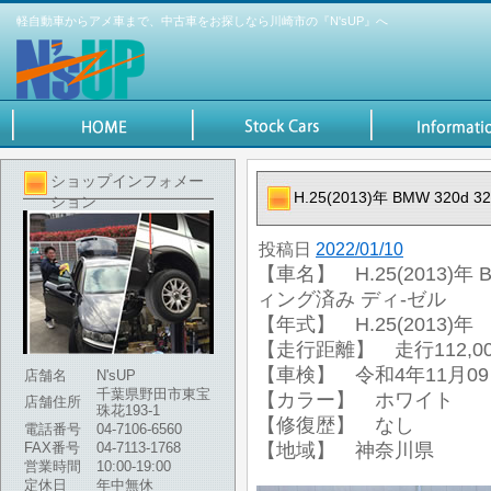
軽自動車からアメ車まで、中古車をお探しなら川崎市の『N'sUP』へ
ショップインフォメー
H.25(2013)年 BMW 32
ション
投稿日
2022/01/10
【車名】 H.25(2013)年 
ィング済み ディ-ゼル
【年式】 H.25(2013)年
【走行距離】 走行112,00
【車検】 令和4年11月0
店舗名
N'sUP
千葉県野田市東宝
【カラー】 ホワイト
店舗住所
珠花193-1
【修復歴】 なし
電話番号
04-7106-6560
FAX番号
04-7113-1768
【地域】 神奈川県
営業時間
10:00-19:00
定休日
年中無休