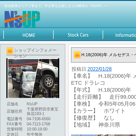
軽自動車からアメ車まで、中古車をお探しなら川崎市の『N'sUP』へ
ショップインフォメー
H.18(2006)年 メルセデス・
ション
投稿日
2022/01/28
【車名】 H.18(2006)年
ETC ドラレコ
【年式】 H.18(2006)年
【走行距離】 走行99,000
【車検】 令和5年05月0
店舗名
N'sUP
千葉県野田市東宝
【カラー】 ホワイト
店舗住所
珠花193-1
【修復歴】 なし
電話番号
04-7106-6560
FAX番号
04-7113-1768
【地域】 神奈川県
営業時間
10:00-19:00
定休日
年中無休