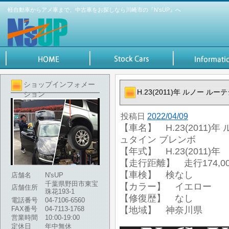
軽自動車からアメ車まで、中古車をお探しなら川崎市の『N'sUP』へ
ショップインフォメー
H.23(2011)年 ルノー ル
ション
投稿日
2022/04/09
【車名】 H.23(2011)年
ュタイン ブレンボ
【年式】 H.23(2011)年
【走行距離】 走行174,00
【車検】 検なし
店舗名
N'sUP
千葉県野田市東宝
【カラー】 イエロー
店舗住所
珠花193-1
【修復歴】 なし
電話番号
04-7106-6560
FAX番号
04-7113-1768
【地域】 神奈川県
営業時間
10:00-19:00
定休日
年中無休