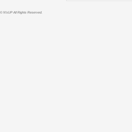
© N'sUP All Rights Reserved.