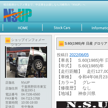
軽自動車からアメ車まで、中古車をお探しなら川崎市の『N'sUP』へ
ショップインフォメー
S.60(1985)年 日産 グロ
ション
投稿日
2022/06/05
【車名】 S.60(1985)
【年式】 S.60(1985)年
【走行距離】 走行127,00
【車検】 令和4年08月2
【カラー】 グレー
店舗名
N'sUP
千葉県野田市東宝
【修復歴】 なし
店舗住所
珠花193-1
【地域】 神奈川県
電話番号
04-7106-6560
FAX番号
04-7113-1768
営業時間
10:00-19:00
定休日
年中無休