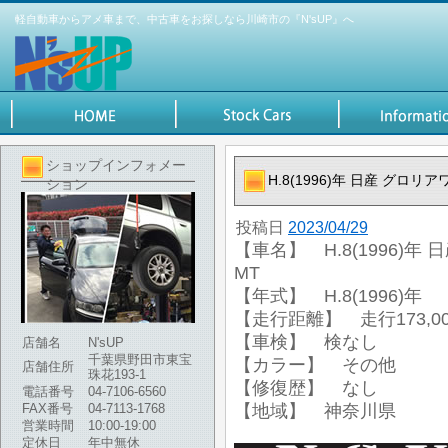
軽自動車からアメ車まで、中古車をお探しなら川崎市の『N'sUP』へ
ショップインフォメー
H.8(1996)年 日産 グロリ
ション
投稿日
2023/04/29
【車名】 H.8(1996)年
MT
【年式】 H.8(1996)年
【走行距離】 走行173,00
【車検】 検なし
店舗名
N'sUP
千葉県野田市東宝
【カラー】 その他
店舗住所
珠花193-1
【修復歴】 なし
電話番号
04-7106-6560
FAX番号
04-7113-1768
【地域】 神奈川県
営業時間
10:00-19:00
定休日
年中無休