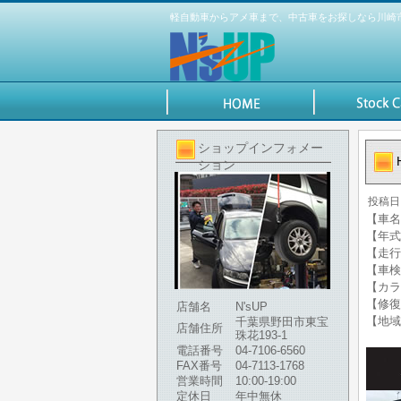
軽自動車からアメ車まで、中古車をお探しなら川崎市の
ショップインフォメー
ション
投稿日
【車名
【年式】
【走行
【車検
【カラ
【修復
店舗名
N'sUP
【地域
千葉県野田市東宝
店舗住所
珠花193-1
電話番号
04-7106-6560
FAX番号
04-7113-1768
営業時間
10:00-19:00
定休日
年中無休