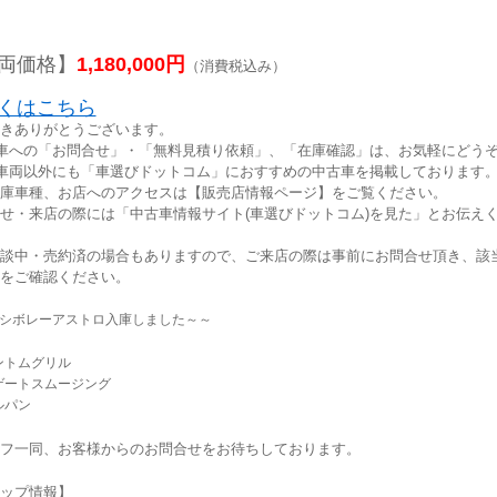
両価格】
1,180,000円
（消費税込み）
くはこちら
きありがとうございます。
車への「お問合せ」・「無料見積り依頼」、「在庫確認」は、お気軽にどうぞ
車両以外にも「車選びドットコム」におすすめの中古車を掲載しております
庫車種、お店へのアクセスは【販売店情報ページ】をご覧ください。
せ・来店の際には「中古車情報サイト(車選びドットコム)を見た」とお伝え
談中・売約済の場合もありますので、ご来店の際は事前にお問合せ頂き、該
をご確認ください。
6シボレーアストロ入庫しました～～
ントムグリル
ゲートスムージング
ルパン
フ一同、お客様からのお問合せをお待ちしております。
ョップ情報】