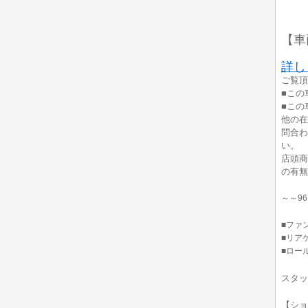
【車
詳し
ご覧頂
■この
■この
他の在
問合わ
い。
店頭商
の有無
～～9
■ファ
■リア
■ロー
スタッ
【シ