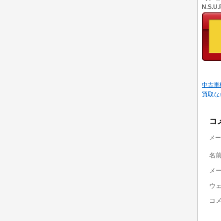
N.S.
中古車
買取な
コ
メー
名
メ
ウ
コ