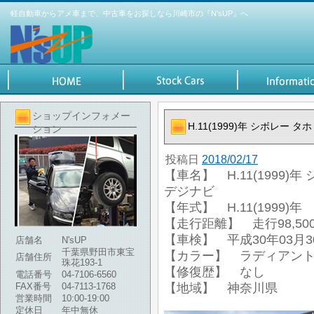
軽自動車からアメ車まで、中古車をお探しなら川崎市の『N'sUP』へ
ショップインフォメー
H.11(1999)年 シボレー 
ション
投稿日
2018/02/17
【車名】 H.11(1999)年
デジナビ
【年式】 H.11(1999)年
【走行距離】 走行98,500
【車検】 平成30年03月3
店舗名
N'sUP
千葉県野田市東宝
【カラー】 ラディアント
店舗住所
珠花193-1
【修復歴】 なし
電話番号
04-7106-6560
FAX番号
04-7113-1768
【地域】 神奈川県
営業時間
10:00-19:00
定休日
年中無休