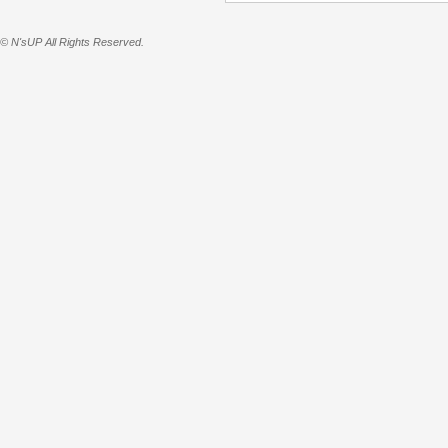
© N'sUP All Rights Reserved.