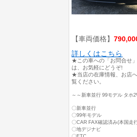
【車両価格】
790,0
詳しくはこちら
★この車への「お問合せ
は、お気軽にどうぞ!
★当店の在庫情報、お店
覧ください。
～～新車並行 99モデル タホ
〇新車並行
〇99年モデル
〇CAR FAX確認済み(本国走
〇地デジナビ
〇ETC