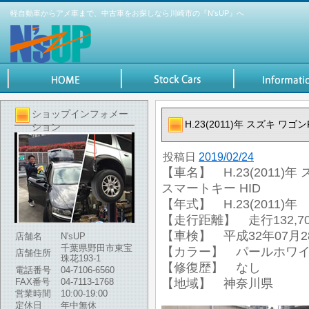
軽自動車からアメ車まで、中古車をお探しなら川崎市の『N'sUP』へ
ショップインフォメー
H.23(2011)年 スズキ ワ
ション
投稿日
2019/02/24
【車名】 H.23(2011)年
スマートキー HID
【年式】 H.23(2011)年
【走行距離】 走行132,70
【車検】 平成32年07月2
店舗名
N'sUP
千葉県野田市東宝
【カラー】 パールホワ
店舗住所
珠花193-1
【修復歴】 なし
電話番号
04-7106-6560
FAX番号
04-7113-1768
【地域】 神奈川県
営業時間
10:00-19:00
定休日
年中無休