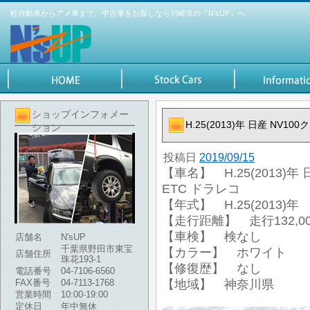
軽自動車からアメ車まで、中古車をお探しなら川崎市の『N'sUP』へ
ショップインフォメー
H.25(2013)年 日産 NV1
ション
投稿日
2019/09/15
【車名】 H.25(2013)年
ETC ドラレコ
【年式】 H.25(2013)年
【走行距離】 走行132,00
【車検】 検なし
店舗名
N'sUP
千葉県野田市東宝
【カラー】 ホワイト
店舗住所
珠花193-1
【修復歴】 なし
電話番号
04-7106-6560
FAX番号
04-7113-1768
【地域】 神奈川県
営業時間
10:00-19:00
定休日
年中無休