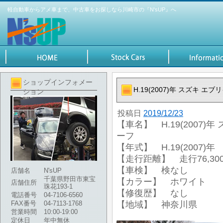
軽自動車からアメ車まで、中古車をお探しなら川崎市の『N'sUP』へ
ショップインフォメー
H.19(2007)年 スズキ エ
ション
投稿日
2019/12/23
【車名】 H.19(2007)
ーフ
【年式】 H.19(2007)年
【走行距離】 走行76,300
【車検】 検なし
店舗名
N'sUP
千葉県野田市東宝
【カラー】 ホワイト
店舗住所
珠花193-1
【修復歴】 なし
電話番号
04-7106-6560
FAX番号
04-7113-1768
【地域】 神奈川県
営業時間
10:00-19:00
定休日
年中無休