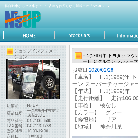
軽自動車からアメ車まで、中古車をお探しなら川崎市の『N'sUP』へ
ショップインフォメー
H.1(1989)年 トヨタ ク
ション
ー ETC クルコン フルノー
投稿日
2020/02/28
【車名】 H.1(1989)年
ーン スーパーチャージャー
【年式】 H.1(1989)年
【走行距離】 走行106,00
【車検】 検なし
店舗名
N'sUP
千葉県野田市東宝
【カラー】 グレー
店舗住所
珠花193-1
【修復歴】 リア
電話番号
04-7106-6560
FAX番号
04-7113-1768
【地域】 神奈川県
営業時間
10:00-19:00
定休日
年中無休