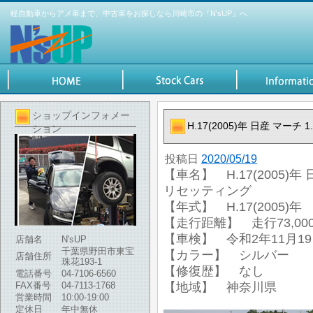
軽自動車からアメ車まで、中古車をお探しなら川崎市の『N'sUP』へ
ショップインフォメー
H.17(2005)年 日産 マーチ
ション
投稿日
2020/05/19
【車名】 H.17(2005)年 
リセッティング
【年式】 H.17(2005)年
【走行距離】 走行73,000
【車検】 令和2年11月1
店舗名
N'sUP
千葉県野田市東宝
【カラー】 シルバー
店舗住所
珠花193-1
【修復歴】 なし
電話番号
04-7106-6560
FAX番号
04-7113-1768
【地域】 神奈川県
営業時間
10:00-19:00
定休日
年中無休