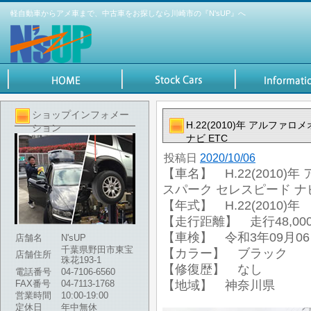
軽自動車からアメ車まで、中古車をお探しなら川崎市の『N'sUP』へ
ショップインフォメー
H.22(2010)年 アルファ
ション
ナビ ETC
投稿日
2020/10/06
【車名】 H.22(2010)年
スパーク セレスピード ナビ
【年式】 H.22(2010)年
【走行距離】 走行48,000
【車検】 令和3年09月0
店舗名
N'sUP
千葉県野田市東宝
【カラー】 ブラック
店舗住所
珠花193-1
【修復歴】 なし
電話番号
04-7106-6560
FAX番号
04-7113-1768
【地域】 神奈川県
営業時間
10:00-19:00
定休日
年中無休