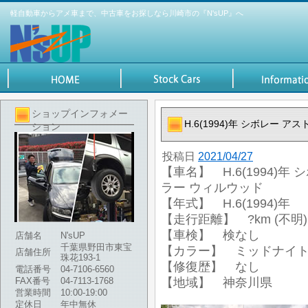
軽自動車からアメ車まで、中古車をお探しなら川崎市の『N'sUP』へ
ショップインフォメー
H.6(1994)年 シボレー 
ション
投稿日
2021/04/27
【車名】 H.6(1994)
ラー ウィルウッド
【年式】 H.6(1994)年
【走行距離】 ?km (不明)
【車検】 検なし
店舗名
N'sUP
千葉県野田市東宝
【カラー】 ミッドナイ
店舗住所
珠花193-1
【修復歴】 なし
電話番号
04-7106-6560
FAX番号
04-7113-1768
【地域】 神奈川県
営業時間
10:00-19:00
定休日
年中無休