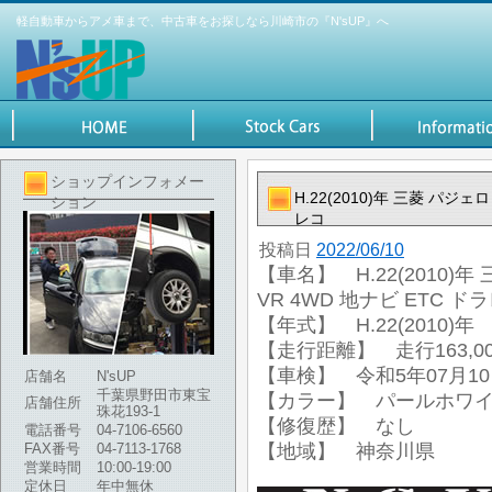
軽自動車からアメ車まで、中古車をお探しなら川崎市の『N'sUP』へ
ショップインフォメー
H.22(2010)年 三菱 パジ
ション
レコ
投稿日
2022/06/10
【車名】 H.22(2010
VR 4WD 地ナビ ETC ド
【年式】 H.22(2010)年
【走行距離】 走行163,00
【車検】 令和5年07月1
店舗名
N'sUP
千葉県野田市東宝
【カラー】 パールホワ
店舗住所
珠花193-1
【修復歴】 なし
電話番号
04-7106-6560
FAX番号
04-7113-1768
【地域】 神奈川県
営業時間
10:00-19:00
定休日
年中無休