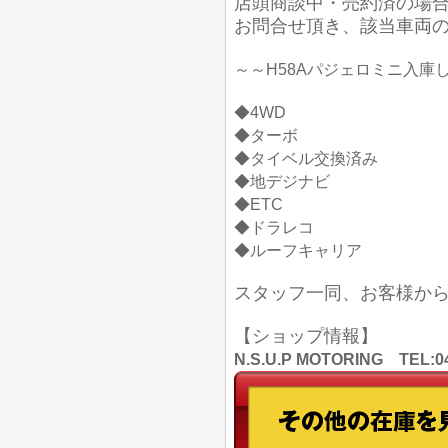
店頭商談中・売約済の場
お問合せ頂き、該当車両
～～H58Aパジェロミニ入庫
◆4WD
◆ターボ
◆タイベル交換済み
◆地デジナビ
◆ETC
◆ドラレコ
◆ルーフキャリア
スタッフ一同、お客様か
【ショップ情報】
N.S.U.P MOTORING TE