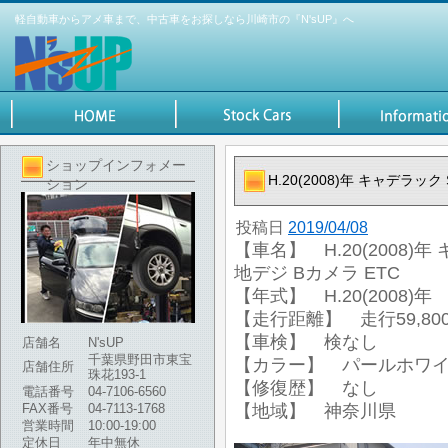
軽自動車からアメ車まで、中古車をお探しなら川崎市の『N'sUP』へ
ショップインフォメー
H.20(2008)年 キャデラック 
ション
投稿日
2019/04/08
【車名】 H.20(2008)年 
地デジ Bカメラ ETC
【年式】 H.20(2008)年
【走行距離】 走行59,800
【車検】 検なし
店舗名
N'sUP
千葉県野田市東宝
【カラー】 パールホワ
店舗住所
珠花193-1
【修復歴】 なし
電話番号
04-7106-6560
FAX番号
04-7113-1768
【地域】 神奈川県
営業時間
10:00-19:00
定休日
年中無休