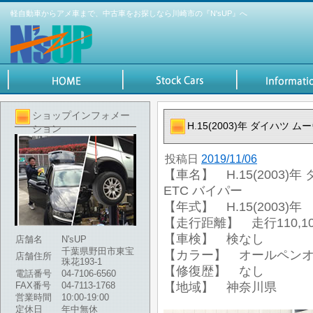
軽自動車からアメ車まで、中古車をお探しなら川崎市の『N'sUP』へ
ショップインフォメー
H.15(2003)年 ダイハツ 
ション
投稿日
2019/11/06
【車名】 H.15(2003)
ETC バイパー
【年式】 H.15(2003)年
【走行距離】 走行110,10
【車検】 検なし
店舗名
N'sUP
千葉県野田市東宝
【カラー】 オールペン
店舗住所
珠花193-1
【修復歴】 なし
電話番号
04-7106-6560
FAX番号
04-7113-1768
【地域】 神奈川県
営業時間
10:00-19:00
定休日
年中無休