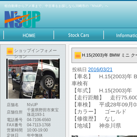
軽自動車からアメ車まで、中古車をお探しなら川崎市の『N'sUP』へ
ショップインフォメー
H.15(2003)年 BMW ミ
ション
投稿日
2016/03/21
【車名】 H.15(2003)
車検有
【年式】 H.15(2003)年
【走行距離】 走行75,600
【車検】 平成28年09月0
店舗名
N'sUP
千葉県野田市東宝
【カラー】 ゴールド
店舗住所
珠花193-1
【修復歴】 なし
電話番号
04-7106-6560
FAX番号
04-7113-1768
【地域】 神奈川県
営業時間
10:00-19:00
定休日
年中無休